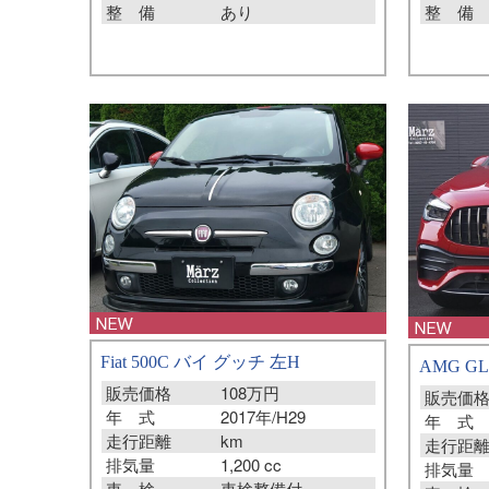
整 備
整 備
あり
Fiat 500C バイ グッチ 左H
AMG G
販売価格
108万円
販売価
年 式
2017年/H29
年 式
走行距離
km
走行距
排気量
1,200 cc
排気量
車 検
車検整備付