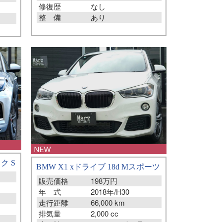
修復歴
なし
整 備
あり
ク S
BMW X1 xドライブ 18d Mスポーツ
販売価格
198万円
年 式
2018年/H30
走行距離
66,000 km
排気量
2,000 cc