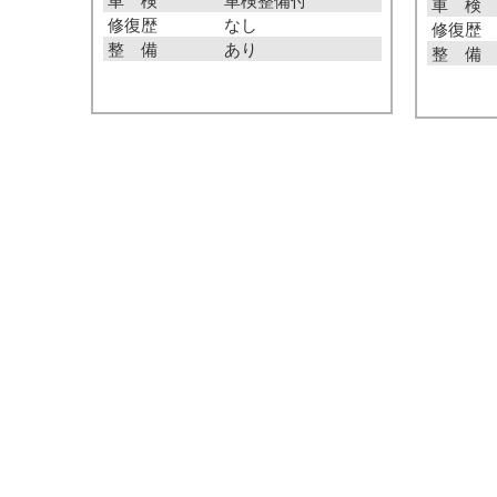
車 検
修復歴
なし
修復歴
整 備
あり
整 備