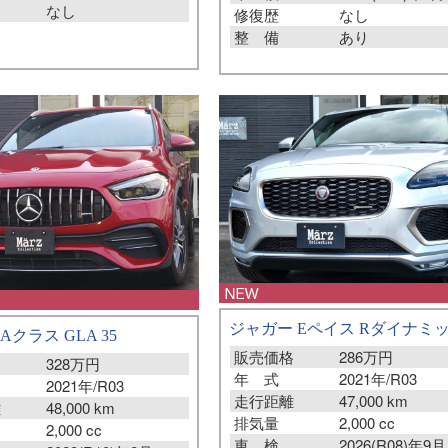
なし
修復歴
なし
整 備
あり
ジャガー Eペイス Rダイナミッ
LAクラス GLA 35
販売価格
286万円
格
328万円
年 式
2021年/R03
2021年/R03
走行距離
47,000 km
離
48,000 km
排気量
2,000 cc
2,000 cc
車 検
2026(R08)年9月