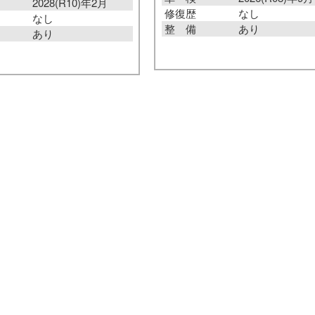
2028(R10)年2月
修復歴
なし
なし
整 備
あり
あり