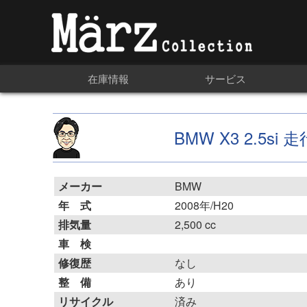
在庫情報
サービス
BMW X3 2.5si
メーカー
BMW
年 式
2008年/H20
排気量
2,500 cc
車 検
修復歴
なし
整 備
あり
リサイクル
済み