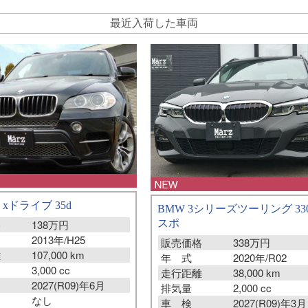
最近入荷した車両
 xドライブ 35d
BMW 3シリーズツーリング 330
格
138万円
スポ
2013年/H25
販売価格
338万円
離
107,000 km
年 式
2020年/R02
3,000 cc
走行距離
38,000 km
2027(R09)年6月
排気量
2,000 cc
なし
車 検
2027(R09)年3月