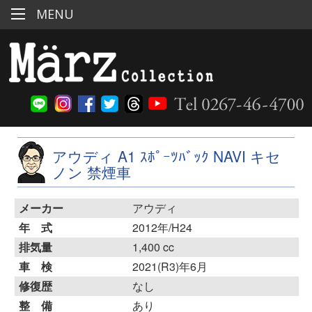
MENU
アウディ A1 ｽﾎﾟｰﾂﾊﾞｯｸ NAVI キセ
ノン 禁煙車
メーカー
アウディ
年 式
2012年/H24
排気量
1,400 cc
車 検
2021(R3)年6月
修復歴
なし
整 備
あり