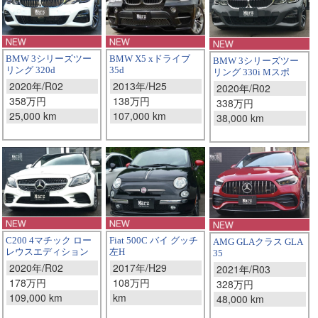
BMW X5 xドライブ
BMW 3シリーズツー
BMW 3シリーズツー
35d
リング 320d
リング 330i Mスポ
2013年/H25
2020年/R02
2020年/R02
138万円
358万円
338万円
107,000 km
25,000 km
38,000 km
Fiat 500C バイ グッチ
C200 4マチック ロー
AMG GLAクラス GLA
左H
レウスエディション
35
2017年/H29
2020年/R02
2021年/R03
108万円
178万円
328万円
km
109,000 km
48,000 km