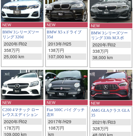
BMW X5 xドライブ
BMW 3シリーズツー
BMW 3シリーズツー
35d
リング 320d
リング 330i Mスポ
2013年/H25
2020年/R02
2020年/R02
138万円
358万円
338万円
107,000 km
25,000 km
38,000 km
Fiat 500C バイ グッチ
C200 4マチック ロー
AMG GLAクラス GLA
左H
レウスエディション
35
2017年/H29
2020年/R02
2021年/R03
108万円
178万円
328万円
km
109,000 km
48,000 km